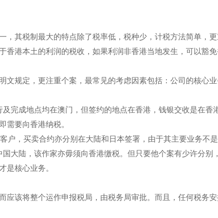
一，其税制最大的特点除了税率低，税种少，计税方法简单，更
于香港本土的利润的税收，如果利润非香港当地发生，可以豁免
明文规定，更注重个案，最常见的考虑因素包括：公司的核心业
行及完成地点均在澳门，但签约的地点在香港，钱银交收是在香
即需要向香港纳税。
的客户，买卖合约亦分别在大陆和日本签署，由于其主要业务不
中国大陆，该作家亦毋须向香港缴税。但只要他个案有少许分别
才是核心业务。
而应该将整个运作申报税局，由税务局审批。而且，任何税务安