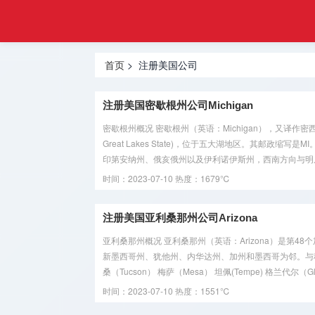
工商
首页
注册
注册深圳
登记
首页
> 注册美国公司
公司
网
注册香港
注册美国密歇根州公司Michigan
公司
密歇根州概况 密歇根州（英语：Michigan），又译作
Great Lakes State)，位于五大湖地区。其邮政
注册美国
印第安纳州、俄亥俄州以及伊利诺伊斯州，西南方向与明尼
公司
时间：2023-07-10
热度：1679℃
注册海外
公司
注册美国亚利桑那州公司Arizona
亚利桑那州概况 亚利桑那州（英语：Arizona）是第
海外金融
新墨西哥州、犹他州、内华达州、加州和墨西哥为邻。与科罗
牌照
桑（Tucson） 梅萨（Mesa） 坦佩(Tempe) 格兰代尔（Gle
时间：2023-07-10
热度：1551℃
海外银行