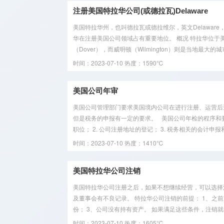
开户
注册美国特拉华公司(或德拉瓦)Delaware
公司银行
美国特拉华州，也叫德拉瓦或德拉维尔，英文Delaware，是最
华在注册美国公司领域占有重要地位。 概况 特拉华位
开户
（Dover），而威明顿（Wilmington）则是当地最大的城
知识产权
时间：2023-07-10
热度：1590℃
办理
美国公司年审
美国公司管理部门要求美国境内公司在进行注册、运营后
但是税务的申报有一定的要求。 美国公司年检的程序和要
职位； 2. 公司注册地址的登记； 3. 税务相关的会计申报和交
时间：2023-07-10
热度：1410℃
美国特拉华公司注销
美国特拉华公司注册之后，如果不想继续经营，可以选择
及董事会有不良记录。 特拉华公司注销的前提： 1、之
份； 3、公司没有持有资产。 如果满足这些条件，注销就很
时间：2023-07-10
热度：1605℃