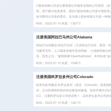
C股份有限公司是注册美国公司最常选用的公司类型，由
明，易于吸引投资者等，因此C股份有限公司是中国投资
份为限对公司承担责任。在法律上股份有限公司是一种独立的
时间：2023-07-10
热度：1397℃
注册美国阿拉巴马州公司Alabama
阿拉巴马州概况 阿拉巴马州（又译亚拉巴马州；英语：A
为蒙哥马利，人口最多的城市是伯明翰 。土地面积最大
语，其意义为：“披荆斩棘”Iclearthethicket，本州别名“金
时间：2023-07-10
热度：1548℃
注册美国科罗拉多州公司Colorado
科罗拉多州概况 科罗拉多州（英语：Colorado）是
州，北与怀俄明州和内布拉斯加州接壤。首府丹佛市(Den
CO。 注册科罗拉多公司的优势 1、以科罗拉多州公司的名
时间：2023-07-10
热度：1461℃